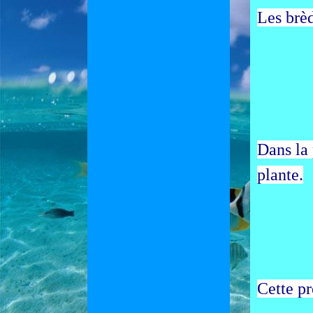
Les brèd
Dans la 
plante.
Cette pr