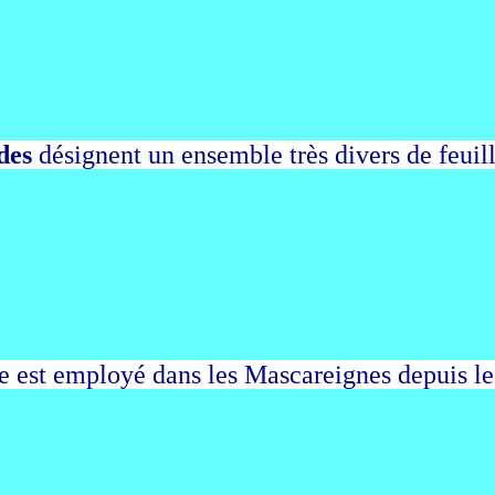
des
désignent un ensemble très divers de feui
e est employé dans les Mascareignes depuis l