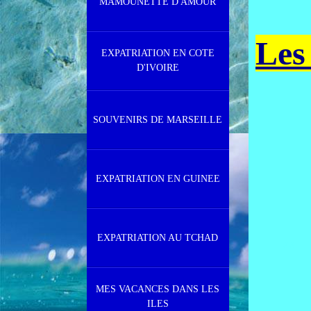
MAMOUNETTE D'AMOUR
Les
EXPATRIATION EN COTE
D'IVOIRE
SOUVENIRS DE MARSEILLE
EXPATRIATION EN GUINEE
EXPATRIATION AU TCHAD
xx
MES VACANCES DANS LES
ILES