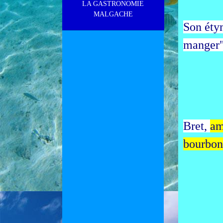
LA GASTRONOMIE
MALGACHE
Son étym
manger"
Bret,
am
bourbon