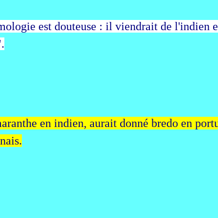
ologie est douteuse : il viendrait de l'indien e
.
aranthe en indien, aurait donné bredo en portu
nais.