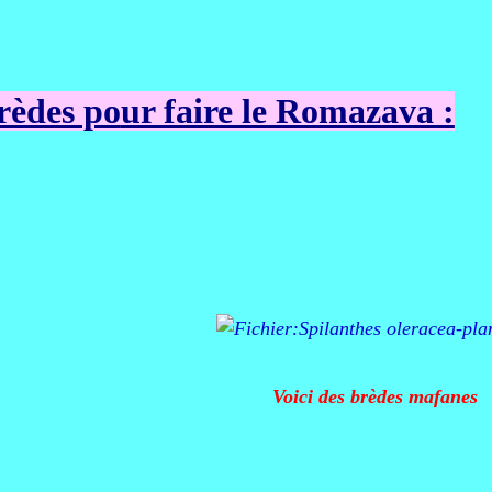
rèdes po
ur faire le Romazava :
Voici des brèdes mafanes