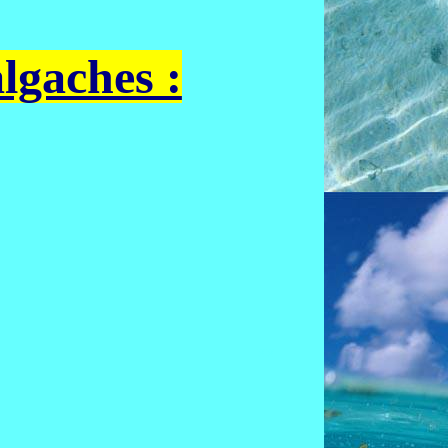
lgaches :
xx